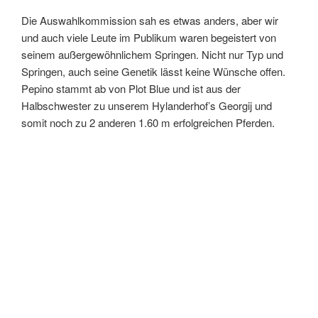
Die Auswahlkommission sah es etwas anders, aber wir
und auch viele Leute im Publikum waren begeistert von
seinem außergewöhnlichem Springen. Nicht nur Typ und
Springen, auch seine Genetik lässt keine Wünsche offen.
Pepino stammt ab von Plot Blue und ist aus der
Halbschwester zu unserem Hylanderhof’s Georgij und
somit noch zu 2 anderen 1.60 m erfolgreichen Pferden.
VERÖFFENTLICHT
MAI 2, 2019
AM
Alle Pferde starten gut in die Saison 2019
Nicht nur Action-Aimee, sondern auch die anderen Pferde
starteten gut in die Saison 2019.